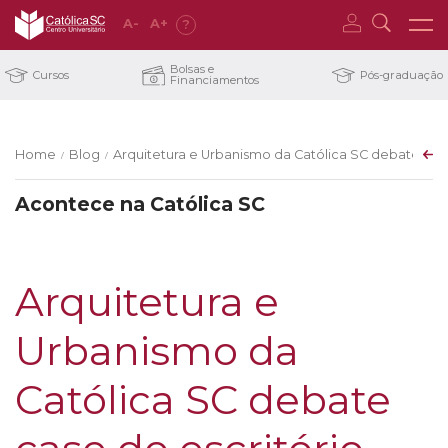
A
-
A
+
?
Bolsas e
Cursos
Pós-graduação
Financiamentos
Home
Blog
Arquitetura e Urbanismo da Católica SC debate case
/
/
Acontece na Católica SC
Arquitetura e
Urbanismo da
Católica SC debate