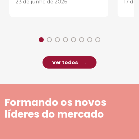
23 de junho de 2026
17 de
Ver todos
Formando os novos
líderes do mercado