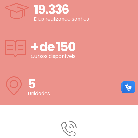
19.336
Dias realizando sonhos
+ de
150
Cursos disponíveis
5
Unidades