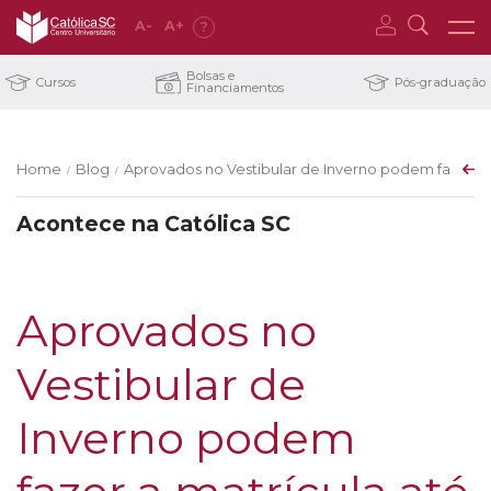
A
-
A
+
?
Bolsas e
Cursos
Pós-graduação
Financiamentos
Home
Blog
Aprovados no Vestibular de Inverno podem fazer a m
/
/
Acontece na Católica SC
Aprovados no
Vestibular de
Inverno podem