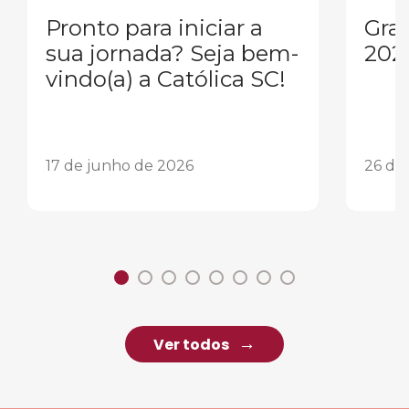
Pronto para iniciar a
Gra
sua jornada? Seja bem-
202
vindo(a) a Católica SC!
17 de junho de 2026
26 de
Ver todos