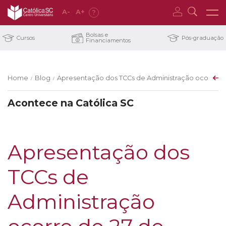
A
-
A
+
?
Bolsas e
Cursos
Pós-graduação
Financiamentos
Home
Blog
Apresentação dos TCCs de Administração ocorre de 
/
/
Acontece na Católica SC
Apresentação dos
TCCs de
Administração