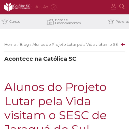
A
-
A
+
?
Bolsas e
Cursos
Pós-gra
Financiamentos
Home
Blog
Alunos do Projeto Lutar pela Vida visitam o SESC de
/
/
Acontece na Católica SC
Alunos do Projeto
Lutar pela Vida
visitam o SESC de