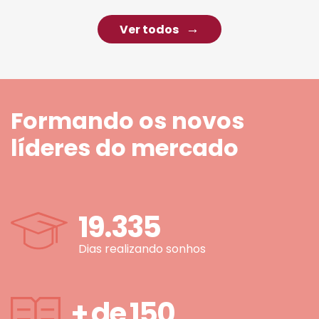
Ver todos
Formando os novos
líderes do mercado
19.335
Dias realizando sonhos
+ de
150