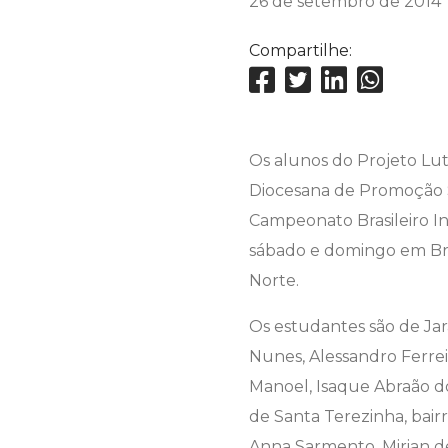
26 de setembro de 2014
Compartilhe:
Os alunos do Projeto Lut
Diocesana de Promoção So
Campeonato Brasileiro In
sábado e domingo em Br
Norte.
Os estudantes são de Jar
Nunes, Alessandro Ferreir
Manoel, Isaque Abraão d
de Santa Terezinha, bairr
Anna Sarmento, Mirian d