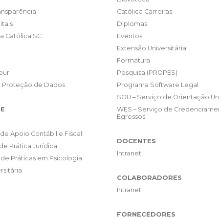
ransparência
Católica Carreiras
itais
Diplomas
da Católica SC
Eventos
Extensão Universitária
Formatura
our
Pesquisa (PROPES)
e Proteção de Dados
Programa Software Legal
SOU – Serviço de Orientação Uni
E
WES – Serviço de Credenciame
Egressos
de Apoio Contábil e Fiscal
DOCENTES
de Prática Jurídica
Intranet
de Práticas em Psicologia
rsitária
COLABORADORES
Intranet
FORNECEDORES