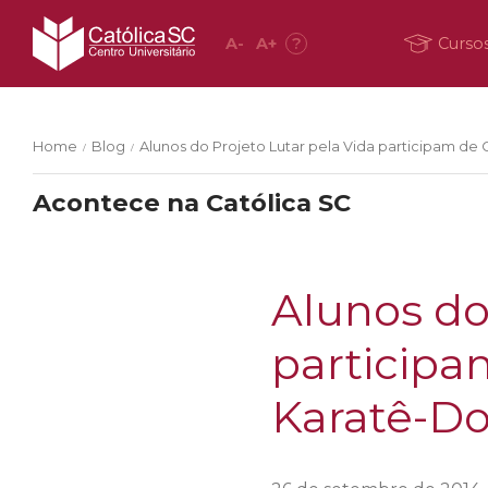
A
-
A
+
?
Curso
Home
Blog
Alunos do Projeto Lutar pela Vida participam de 
/
/
Acontece na Católica SC
Alunos do
participa
Karatê-Do