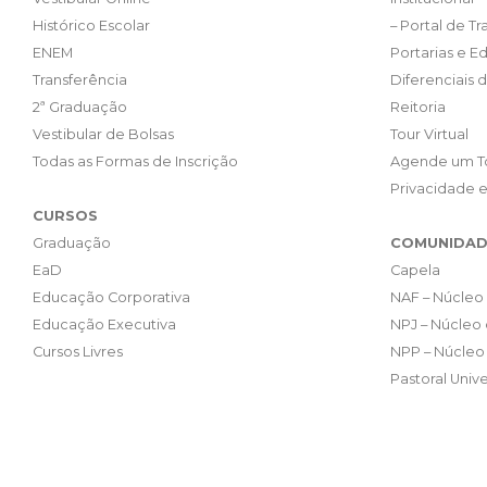
Histórico Escolar
– Portal de T
ENEM
Portarias e Ed
Transferência
Diferenciais 
2ª Graduação
Reitoria
Vestibular de Bolsas
Tour Virtual
Todas as Formas de Inscrição
Agende um T
Privacidade 
CURSOS
Graduação
COMUNIDAD
EaD
Capela
Educação Corporativa
NAF – Núcleo 
Educação Executiva
NPJ – Núcleo 
Cursos Livres
NPP – Núcleo 
Pastoral Unive