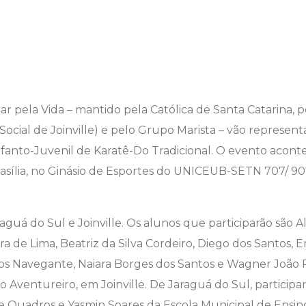
ar pela Vida – mantido pela Católica de Santa Catarina,
cial de Joinville) e pelo Grupo Marista – vão represent
fanto-Juvenil de Karatê-Do Tradicional. O evento acontec
asília, no Ginásio de Esportes do UNICEUB-SETN 707/ 
aguá do Sul e Joinville. Os alunos que participarão são A
a de Lima, Beatriz da Silva Cordeiro, Diego dos Santos, E
os Navegante, Naiara Borges dos Santos e Wagner João
o Aventureiro, em Joinville. De Jaraguá do Sul, particip
e Quadros e Yasmin Soares da Escola Municipal de Ens