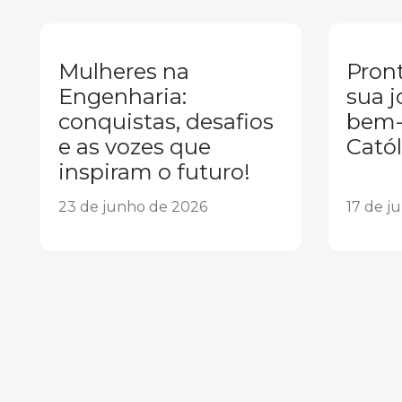
Mulheres na
Pront
Engenharia:
sua j
conquistas, desafios
bem-
e as vozes que
Catól
inspiram o futuro!
23 de junho de 2026
17 de j
1
2
3
4
5