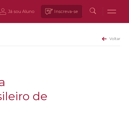
Já sou Aluno
Inscreva-se
Voltar
a
leiro de