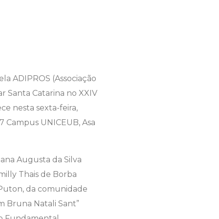
 pela ADIPROS (Associação
ar Santa Catarina no XXIV
e nesta sexta-feira,
907 Campus UNICEUB, Asa
lana Augusta da Silva
milly Thais de Borba
 Puton, da comunidade
am Bruna Natali Sant”
ino Fundamental