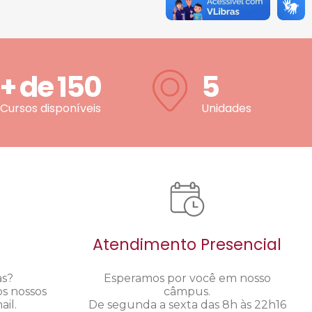
+ de
150
5
Cursos disponíveis
Unidades
Atendimento Presencial
as?
Esperamos por você em nosso
os nossos
câmpus.
il.
De segunda a sexta das 8h às 22h16