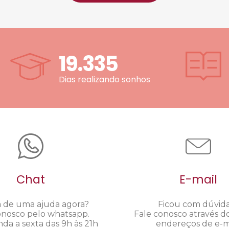
19.335
Dias realizando sonhos
Chat
E-mail
a de uma ajuda agora?
Ficou com dúvid
onosco pelo whatsapp.
Fale conosco através d
da a sexta das 9h às 21h
endereços de e-ma