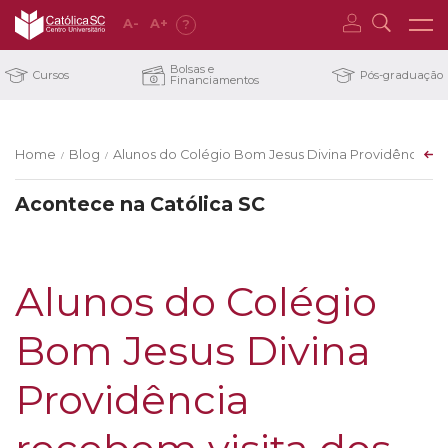
A
-
A
+
?
Bolsas e
Cursos
Pós-graduação
Financiamentos
Home
Blog
Alunos do Colégio Bom Jesus Divina Providência re
/
/
Acontece na Católica SC
Alunos do Colégio
Bom Jesus Divina
Providência