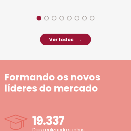
Ver todos
Formando os novos
líderes do mercado
19.337
Dias realizando sonhos