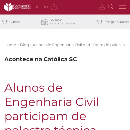
A
-
A
+
?
Bolsas e
Cursos
Pós-graduação
Financiamentos
Home
Blog
Alunos de Engenharia Civil participam de palestr
/
/
Acontece na Católica SC
Alunos de
Engenharia Civil
participam de