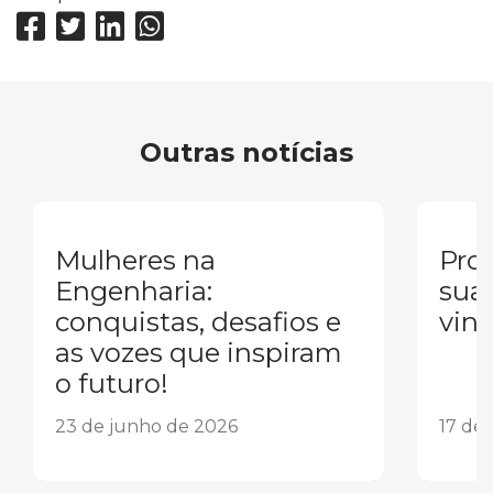
Outras notícias
Mulheres na
Pron
Engenharia:
sua
conquistas, desafios e
vind
as vozes que inspiram
o futuro!
23 de junho de 2026
17 de