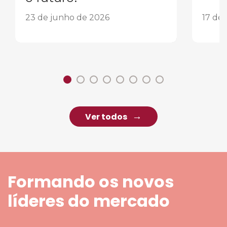
23 de junho de 2026
17 de
Ver todos
Formando os novos
líderes do mercado