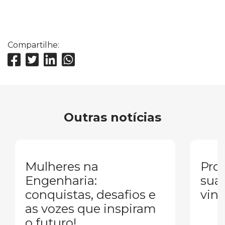
Compartilhe:
Outras notícias
Mulheres na
Pron
Engenharia:
sua
conquistas, desafios e
vind
as vozes que inspiram
o futuro!