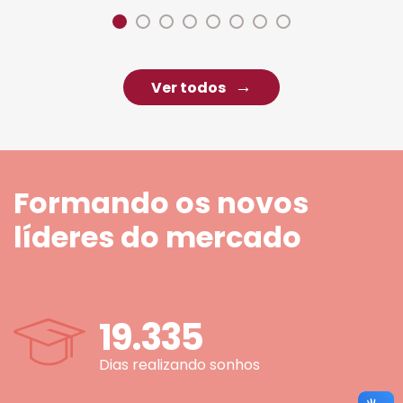
Ver todos
Formando os novos
líderes do mercado
19.335
Dias realizando sonhos