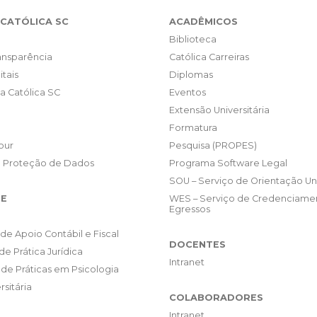
CATÓLICA SC
ACADÊMICOS
Biblioteca
ransparência
Católica Carreiras
itais
Diplomas
da Católica SC
Eventos
Extensão Universitária
Formatura
our
Pesquisa (PROPES)
e Proteção de Dados
Programa Software Legal
SOU – Serviço de Orientação Uni
E
WES – Serviço de Credenciame
Egressos
de Apoio Contábil e Fiscal
DOCENTES
de Prática Jurídica
Intranet
de Práticas em Psicologia
rsitária
COLABORADORES
Intranet