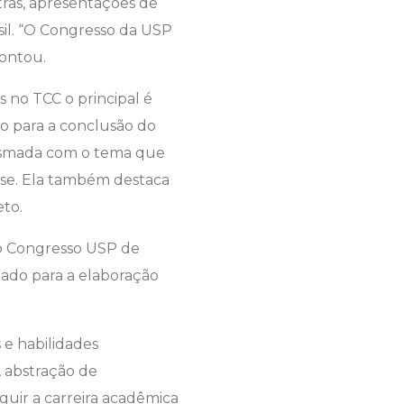
tras, apresentações de
il. “O Congresso da USP
contou.
s no TCC o principal é
o para a conclusão do
asmada com o tema que
isse. Ela também destaca
to.
o Congresso USP de
gado para a elaboração
e habilidades
, abstração de
guir a carreira acadêmica