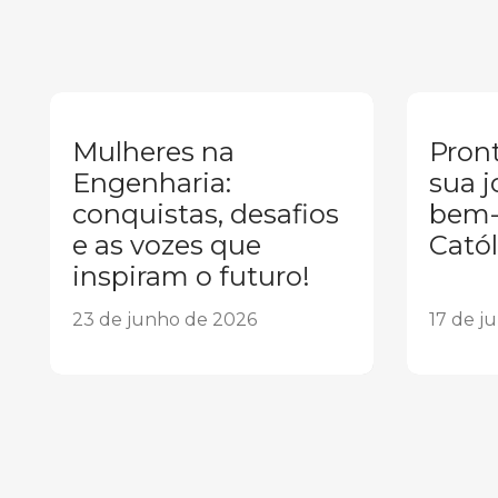
Mulheres na
Pront
Engenharia:
sua j
conquistas, desafios
bem-
e as vozes que
Catól
inspiram o futuro!
23 de junho de 2026
17 de j
1
2
3
4
5