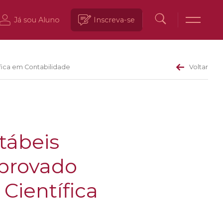
Já sou Aluno
Inscreva-se
ífica em Contabilidade
Voltar
tábeis
aprovado
 Científica