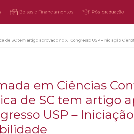
s
Bolsas e Financiamentos
Pós-graduação
ca de SC tem artigo aprovado no XII Congresso USP – Iniciação Cient
mada em Ciências Con
lica de SC tem artigo 
gresso USP – Iniciação
bilidade