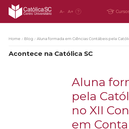
A
-
A
+
?
Curso
Home
Blog
Aluna formada em Ciências Contábeis pela Católi
/
/
Acontece na Católica SC
Aluna for
pela Cató
no XII Con
em Conta