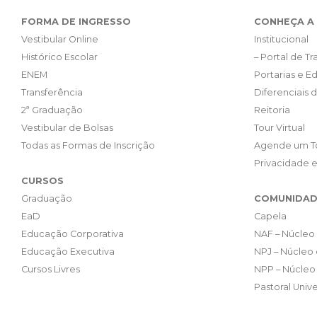
FORMA DE INGRESSO
CONHEÇA A 
Vestibular Online
Institucional
Histórico Escolar
– Portal de T
ENEM
Portarias e Ed
Transferência
Diferenciais 
2ª Graduação
Reitoria
Vestibular de Bolsas
Tour Virtual
Todas as Formas de Inscrição
Agende um T
Privacidade 
CURSOS
Graduação
COMUNIDAD
EaD
Capela
Educação Corporativa
NAF – Núcleo 
Educação Executiva
NPJ – Núcleo 
Cursos Livres
NPP – Núcleo 
Pastoral Unive