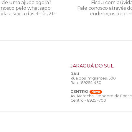
a de uma ajuda agora?
Ficou com dúvid
onosco pelo whatsapp.
Fale conosco através d
da a sexta das 9h às 21h
endereços de e-ma
JARAGUÁ DO SUL
RAU
Rua dos Imigrantes, 500
Rau - 89254-430
CENTRO
Novo
Av. Marechal Deodoro da Fonse
Centro - 89251-700