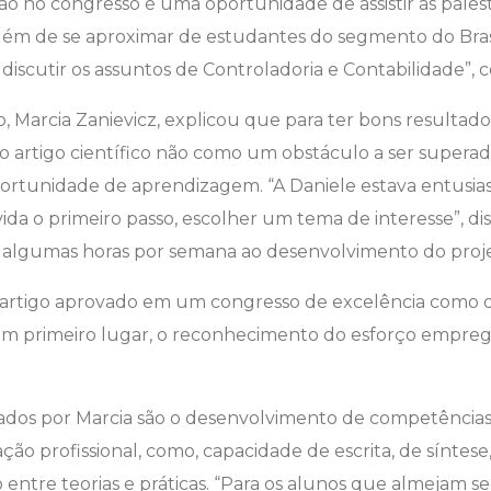
ção no congresso é uma oportunidade de assistir às pales
além de se aproximar de estudantes do segmento do Bras
 discutir os assuntos de Controladoria e Contabilidade”, 
, Marcia Zanievicz, explicou que para ter bons resultado
 artigo científico não como um obstáculo a ser superad
ortunidade de aprendizagem. “A Daniele estava entusi
ida o primeiro passo, escolher um tema de interesse”, d
r algumas horas por semana ao desenvolvimento do proje
 artigo aprovado em um congresso de excelência como 
z, em primeiro lugar, o reconhecimento do esforço empre
ados por Marcia são o desenvolvimento de competências 
ão profissional, como, capacidade de escrita, de síntese
entre teorias e práticas. “Para os alunos que almejam se