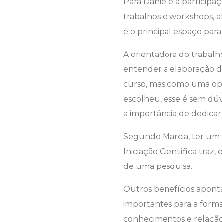
Para Daniele a participa
trabalhos e workshops, 
é o principal espaço para
A orientadora do trabalho
entender a elaboração do
curso, mas como uma op
escolheu, esse é sem dúv
a importância de dedica
Segundo Marcia, ter um
Iniciação Científica tra
de uma pesquisa.
Outros benefícios apont
importantes para a formaç
conhecimentos e relação 