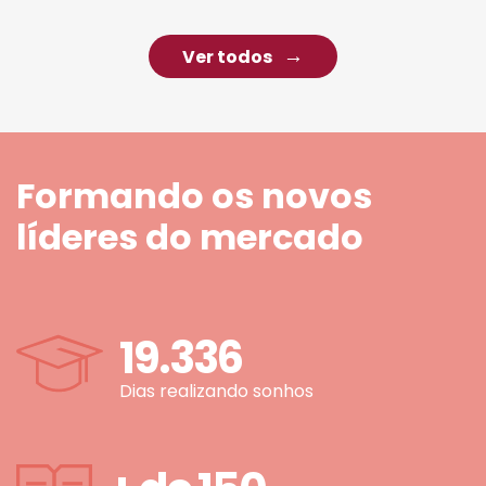
Ver todos
Formando os novos
líderes do mercado
19.336
Dias realizando sonhos