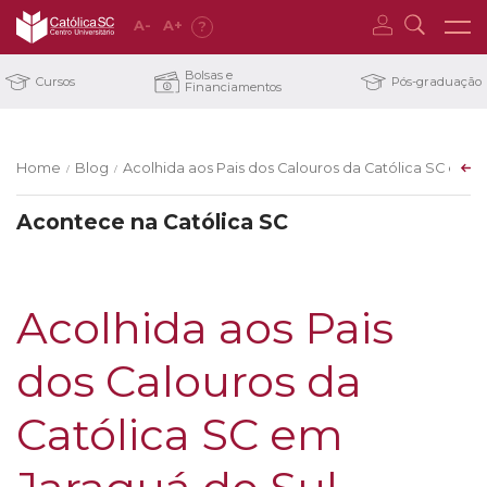
A
-
A
+
?
Bolsas e
Cursos
Pós-graduação
Financiamentos
Home
Blog
Acolhida aos Pais dos Calouros da Católica SC em J
/
/
Acontece na Católica SC
Acolhida aos Pais
dos Calouros da
Católica SC em