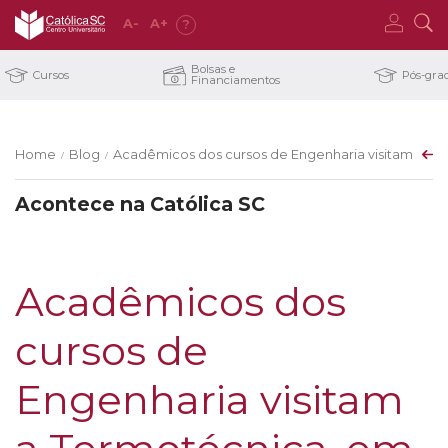
A
-
A
+
?
Bolsas e
Cursos
Pós-gra
Financiamentos
Home
Blog
Acadêmicos dos cursos de Engenharia visitam a Ter
/
/
Acontece na Católica SC
Acadêmicos dos
cursos de
Engenharia visitam