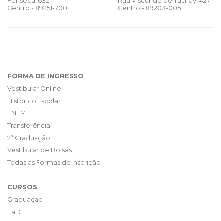
Rua Visconde de Taunay, 427
Fonseca, 632
Centro - 89203-005
Centro - 89251-700
FORMA DE INGRESSO
Vestibular Online
Histórico Escolar
ENEM
Transferência
2ª Graduação
Vestibular de Bolsas
Todas as Formas de Inscrição
CURSOS
Graduação
EaD