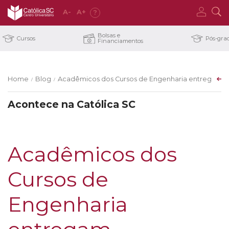
A
-
A
+
?
Bolsas e
Cursos
Pós-gra
Financiamentos
Home
Blog
Acadêmicos dos Cursos de Engenharia entregam br
/
/
Acontece na Católica SC
Acadêmicos dos
Cursos de
Engenharia