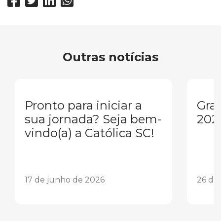
Outras notícias
Pronto para iniciar a
Gra
sua jornada? Seja bem-
202
vindo(a) a Católica SC!
17 de junho de 2026
26 de