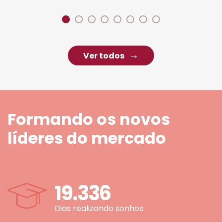
Ver todos
Formando os novos
líderes do mercado
19.336
Dias realizando sonhos