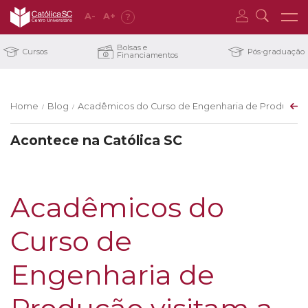
A
-
A
+
?
Bolsas e
Cursos
Pós-graduação
Financiamentos
Home
Blog
Acadêmicos do Curso de Engenharia de Produção v
/
/
Acontece na Católica SC
Acadêmicos do
Curso de
Engenharia de