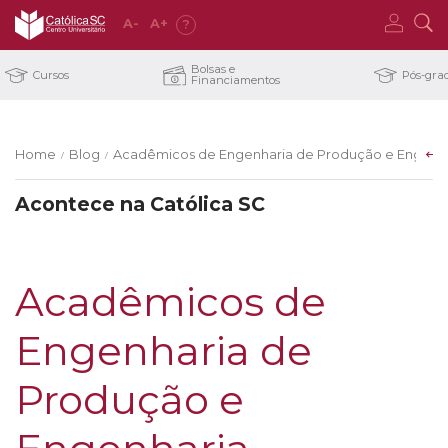
A
-
A
+
?
Bolsas e
Cursos
Pós-gra
Financiamentos
Home
Blog
Acadêmicos de Engenharia de Produção e Engenha
/
/
Acontece na Católica SC
Acadêmicos de
Engenharia de
Produção e