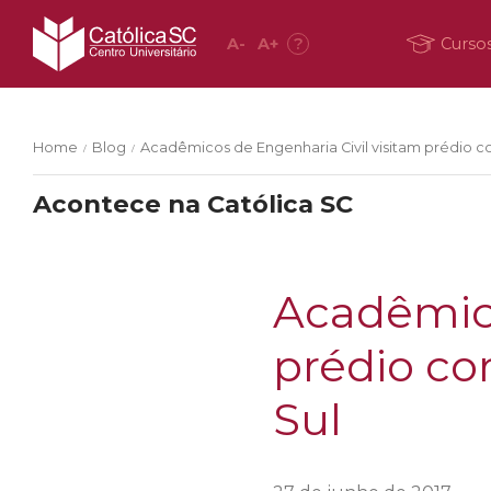
A
-
A
+
?
Curso
Home
Blog
Acadêmicos de Engenharia Civil visitam prédio c
/
/
Acontece na Católica SC
Acadêmico
prédio co
Sul