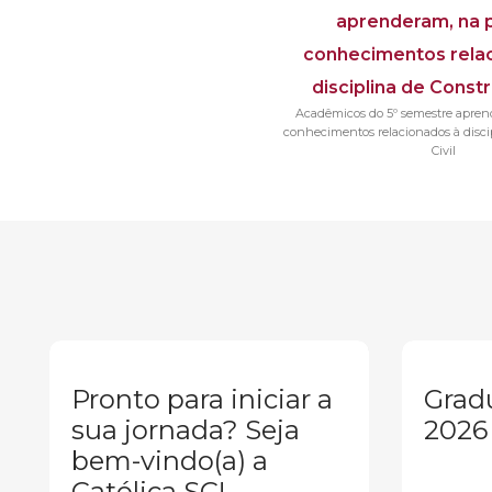
Acadêmicos do 5º semestre aprend
conhecimentos relacionados à disci
Civil
Pronto para iniciar a
Grad
sua jornada? Seja
2026
bem-vindo(a) a
Católica SC!