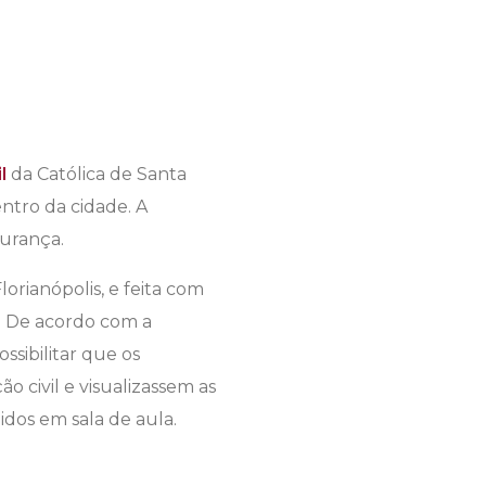
l
da Católica de Santa
entro da cidade. A
gurança.
orianópolis, e feita com
. De acordo com a
sibilitar que os
 civil e visualizassem as
dos em sala de aula.