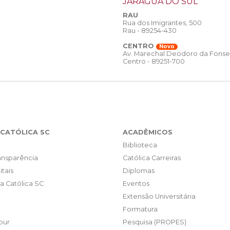
JARAGUÁ DO SUL
RAU
Rua dos Imigrantes, 500
Rau - 89254-430
CENTRO
Novo
Av. Marechal Deodoro da Fonse
Centro - 89251-700
CATÓLICA SC
ACADÊMICOS
Biblioteca
ransparência
Católica Carreiras
itais
Diplomas
da Católica SC
Eventos
Extensão Universitária
Formatura
our
Pesquisa (PROPES)