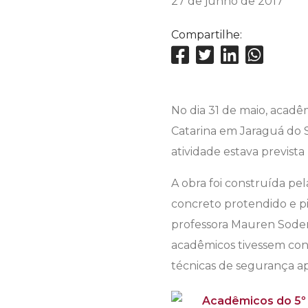
27 de junho de 2017
Compartilhe:
No dia 31 de maio, acadê
Catarina em Jaraguá do Su
atividade estava prevista
A obra foi construída pe
concreto protendido e p
professora Mauren Soder,
acadêmicos tivessem cont
técnicas de segurança a