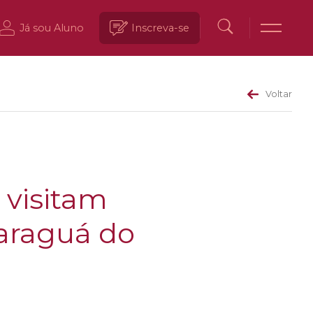
Já sou Aluno
Inscreva-se
Voltar
 visitam
Jaraguá do