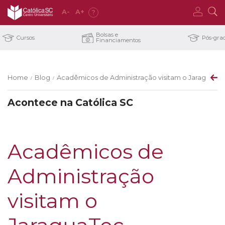
A
-
A
+
?
Bolsas e
Cursos
Pós-gra
Financiamentos
Home
Blog
Acadêmicos de Administração visitam o JaraguaTe
/
/
Acontece na Católica SC
Acadêmicos de
Administração
visitam o