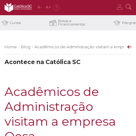
A
-
A
+
?
Bolsas e
Cursos
Pós-gra
Financiamentos
Home
Blog
Acadêmicos de Administração visitam a empresa 
/
/
Acontece na Católica SC
Acadêmicos de
Administração
visitam a empresa