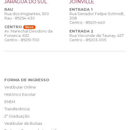
JARAGUÁ DO SUL
JOINVILLE
RAU
ENTRADA 1
Rua dos Imigrantes, 500
Rua Senador Felipe Schmidt,
Rau - 89254-430
308
Centro - 89201-440
CENTRO
Novo
ENTRADA 2
Av. Marechal Deodoro da
Rua Visconde de Taunay, 427
Fonseca, 632
Centro - 89203-005
Centro - 89251-700
FORMA DE INGRESSO
Vestibular Online
Histórico Escolar
ENEM
Transferência
2ª Graduação
Vestibular de Bolsas