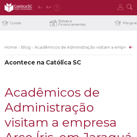
A
-
A
+
?
Bolsas e
Cursos
Pós-gra
Financiamentos
Home
Blog
Acadêmicos de Administração visitam a empresa Arc
/
/
Acontece na Católica SC
Acadêmicos de
Administração
visitam a empresa