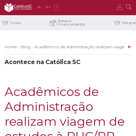
A
-
A
+
?
Bolsas e
Cursos
Pós-gra
Financiamentos
Home
Blog
Acadêmicos de Administração realizam viagem de 
/
/
Acontece na Católica SC
Acadêmicos de
Administração
realizam viagem de