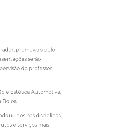
grador, promovido pelo
resentações serão
pervisão do professor
ão e Estética Automotiva,
 Bolos.
dquiridos nas disciplinas
dutos e serviços mais