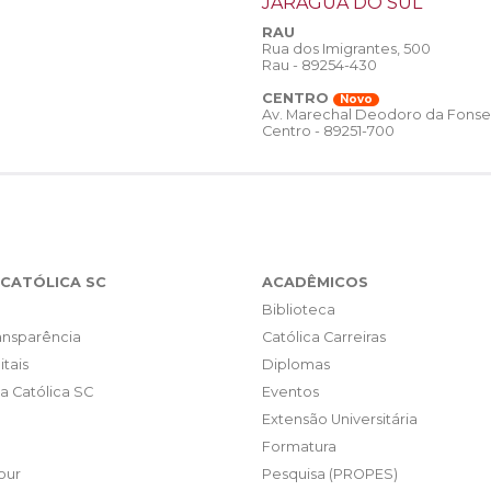
JARAGUÁ DO SUL
RAU
Rua dos Imigrantes, 500
Rau - 89254-430
CENTRO
Novo
Av. Marechal Deodoro da Fonse
Centro - 89251-700
CATÓLICA SC
ACADÊMICOS
Biblioteca
ransparência
Católica Carreiras
itais
Diplomas
da Católica SC
Eventos
Extensão Universitária
Formatura
our
Pesquisa (PROPES)