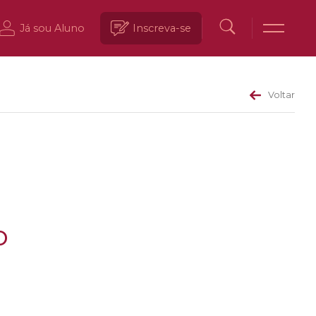
Já sou Aluno
Inscreva-se
Voltar
o