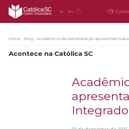
A
-
A
+
?
Curso
Home
Blog
Acadêmicos de Administração apresentam trabalh
/
/
Acontece na Católica SC
Acadêmic
apresenta
Integrado