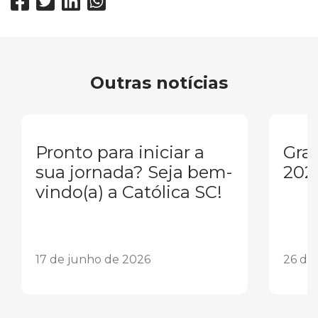
Outras notícias
Pronto para iniciar a
Gra
sua jornada? Seja bem-
202
vindo(a) a Católica SC!
17 de junho de 2026
26 de