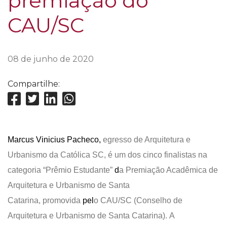
premiação do
CAU/SC
08 de junho de 2020
Compartilhe:
Marcus
V
inicius
P
acheco,
egresso de Arquitetura e
Urbanismo da Católica
SC,
é
um dos cinco finalistas na
categoria “Prêmio Estudante”
d
a Premiação Acadêmica de
Arquitetura e Urbanismo de Santa
Catarina,
promovida
pel
o CAU/SC (Conselho de
Arquitetura e Urbanismo de Santa Catarina).
A