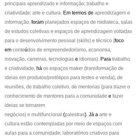
principais aprendizado e informação; trabalho e
criatividade; arte e cultura.
Em termos de
aprendizagem e
informação,
foram
planejados
espaços de midiateca, salas
de estudos coletivas e espaços de aprendizagem voltadas
para o desenvolvimento pessoal (skills) e técnico (
foco
em
conte
ú
dos de empreendedorismo, economia,
inovação, carreiras, tecnologias
e
idiomas).
Para
trabalho
e criatividade,
há
o
s
espaços maker (transformação de
ideias em produtos/protótipos para testes e venda), de
reuniões,
de
trabalho coletivo
,
de
mentorias (
para
trazer o
conhecimento de mentores para a comunidade
e
fazer
ideias se tornarem
negócios)
e
multifuncional
(
palestras
)
.
Já
a
arte e
cultura
estão contempladas por meio de
espaços com
aulas para a comunidade; laboratórios criativos para