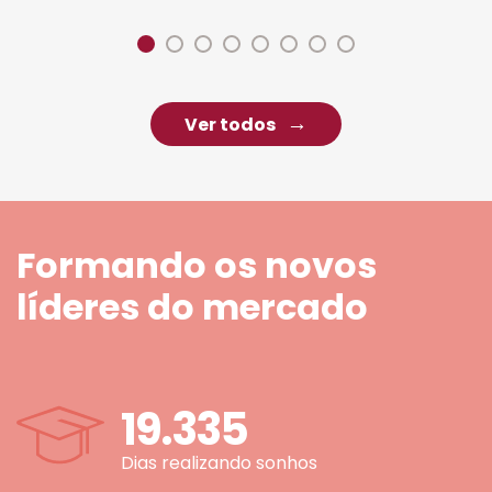
Ver todos
Formando os novos
líderes do mercado
19.335
Dias realizando sonhos