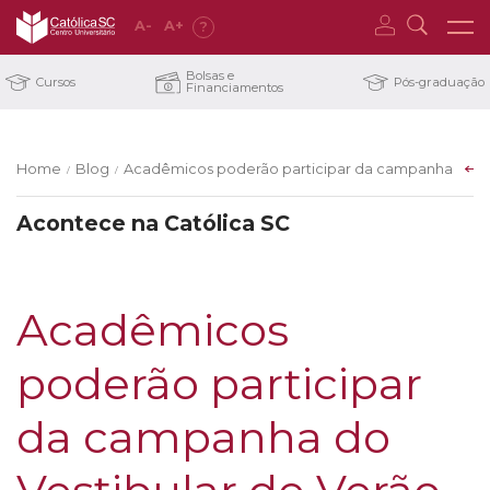
A
-
A
+
?
Bolsas e
Cursos
Pós-graduação
Financiamentos
Home
Blog
Acadêmicos poderão participar da campanha do Ves
/
/
Acontece na Católica SC
Acadêmicos
poderão participar
da campanha do