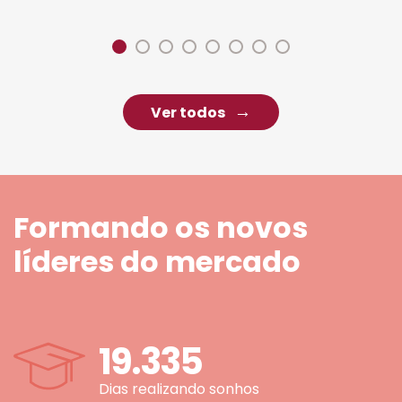
Ver todos
Formando os novos
líderes do mercado
19.335
Dias realizando sonhos