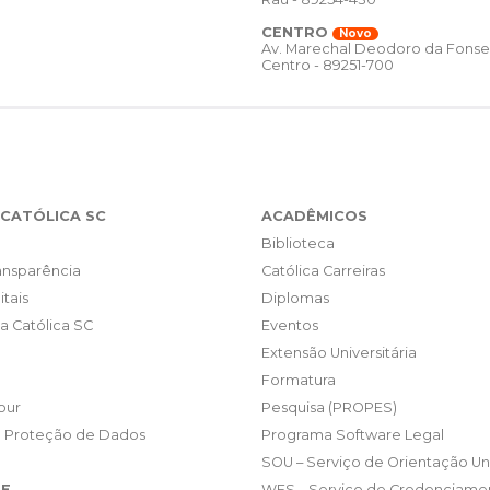
CENTRO
Novo
Av. Marechal Deodoro da Fonse
Centro - 89251-700
CATÓLICA SC
ACADÊMICOS
Biblioteca
ransparência
Católica Carreiras
itais
Diplomas
da Católica SC
Eventos
Extensão Universitária
Formatura
our
Pesquisa (PROPES)
e Proteção de Dados
Programa Software Legal
SOU – Serviço de Orientação Uni
E
WES – Serviço de Credenciame