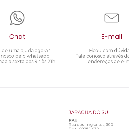
Chat
E-mail
a de uma ajuda agora?
Ficou com dúvid
onosco pelo whatsapp.
Fale conosco através d
da a sexta das 9h às 21h
endereços de e-ma
JARAGUÁ DO SUL
RAU
Rua dos Imigrantes, 500
Rau - 89254-430