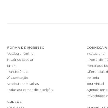
FORMA DE INGRESSO
CONHEÇA A 
Vestibular Online
Institucional
Histórico Escolar
– Portal de T
ENEM
Portarias e Ed
Transferência
Diferenciais 
2ª Graduação
Reitoria
Vestibular de Bolsas
Tour Virtual
Todas as Formas de Inscrição
Agende um T
Privacidade 
CURSOS
Graduação
COMUNIDAD