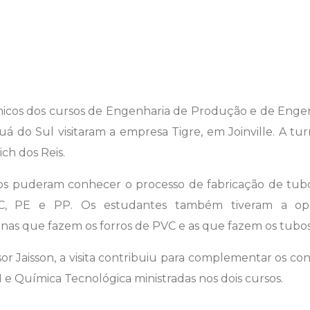
micos dos cursos de Engenharia de Produção e de Engenha
uá do Sul visitaram a empresa Tigre, em Joinville. A 
ich dos Reis.
unos puderam conhecer o processo de fabricação de tub
C, PE e PP. Os estudantes também tiveram a op
as que fazem os forros de PVC e as que fazem os tubo
r Jaisson, a visita contribuiu para complementar os con
I e Química Tecnológica ministradas nos dois cursos.