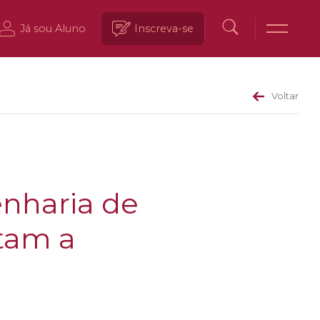
Já sou Aluno
Inscreva-se
Voltar
nharia de
itam a