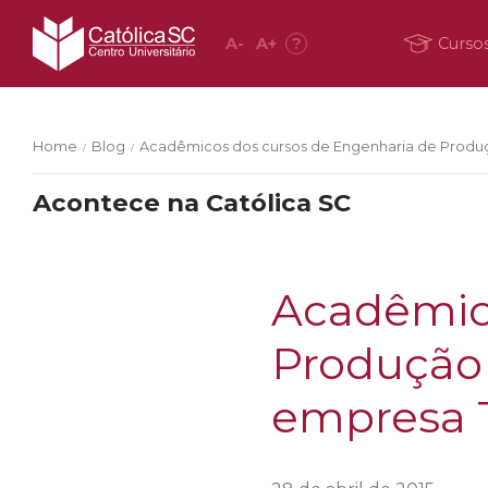
A
-
A
+
?
Curso
Home
Blog
Acadêmicos dos cursos de Engenharia de Produção
/
/
Acontece na Católica SC
Acadêmic
Produção 
empresa T