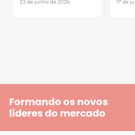
23 de junho de 2026
17 de j
1
2
3
4
5
Formando os novos
líderes do mercado