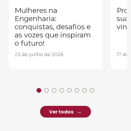
Mulheres na
Pron
Engenharia:
sua
conquistas, desafios e
vind
as vozes que inspiram
o futuro!
23 de junho de 2026
17 de
Ver todos