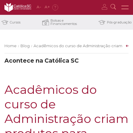
A
-
A
+
?
Bolsas e
Cursos
Pós-graduação
Financiamentos
Home
Blog
Acadêmicos do curso de Administração criam prod
/
/
Acontece na Católica SC
Acadêmicos do
curso de
Administração criam