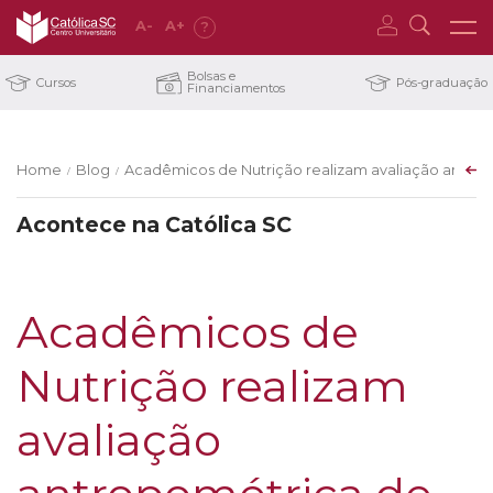
A
-
A
+
?
Bolsas e
Cursos
Pós-graduação
Financiamentos
Home
Blog
Acadêmicos de Nutrição realizam avaliação antrop
/
/
Acontece na Católica SC
Acadêmicos de
Nutrição realizam
avaliação