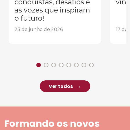
conquistas, desafios e
vind
as vozes que inspiram
o futuro!
23 de junho de 2026
17 de
Ver todos
Formando os novos