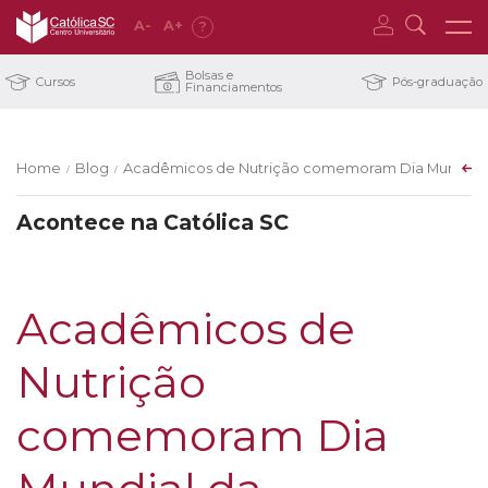
A
-
A
+
?
Bolsas e
Cursos
Pós-graduação
Financiamentos
Home
Blog
Acadêmicos de Nutrição comemoram Dia Mundial d
/
/
Acontece na Católica SC
Acadêmicos de
Nutrição
comemoram Dia