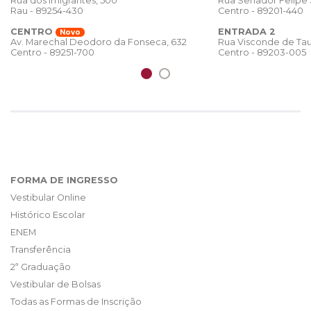
Rua dos Imigrantes, 500
Rua Senador Felipe
Rau - 89254-430
Centro - 89201-440
CENTRO
ENTRADA 2
Novo
Rua Visconde de Tau
Av. Marechal Deodoro da Fonseca, 632
Centro - 89203-005
Centro - 89251-700
FORMA DE INGRESSO
Vestibular Online
Histórico Escolar
ENEM
Transferência
2ª Graduação
Vestibular de Bolsas
Todas as Formas de Inscrição