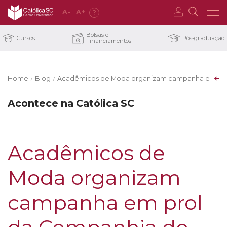
A
-
A
+
?
Bolsas e
Cursos
Pós-graduação
Financiamentos
Home
Blog
Acadêmicos de Moda organizam campanha em prol 
/
/
Acontece na Católica SC
Acadêmicos de
Moda organizam
campanha em prol