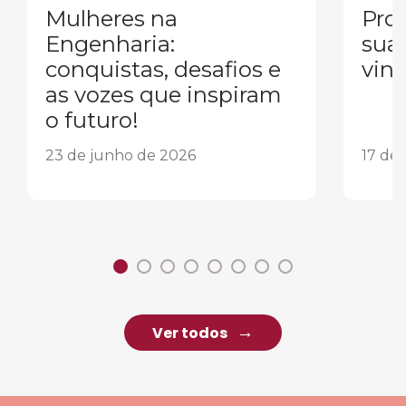
Mulheres na
Pron
Engenharia:
sua
conquistas, desafios e
vind
as vozes que inspiram
o futuro!
23 de junho de 2026
17 de
Ver todos