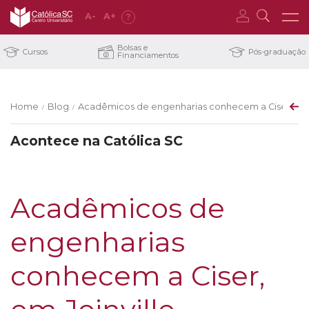
A
-
A
+
?
Bolsas e
Cursos
Pós-graduação
Financiamentos
Home
Blog
Acadêmicos de engenharias conhecem a Ciser, em J
/
/
Acontece na Católica SC
Acadêmicos de
engenharias
conhecem a Ciser,