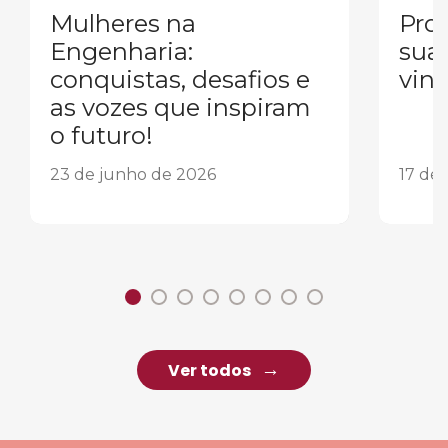
Mulheres na
Pron
Engenharia:
sua
conquistas, desafios e
vind
as vozes que inspiram
o futuro!
23 de junho de 2026
17 de
Ver todos