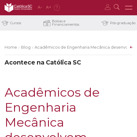
A
-
A
+
?
Bolsas e
Cursos
Pós-graduação
Financiamentos
Home
Blog
Acadêmicos de Engenharia Mecânica desenvolvem e
/
/
Acontece na Católica SC
Acadêmicos de
Engenharia
Mecânica