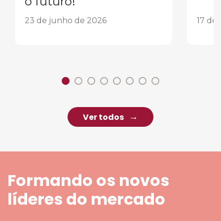
o futuro!
23 de junho de 2026
17 de
Ver todos
Formando os novos
líderes do mercado