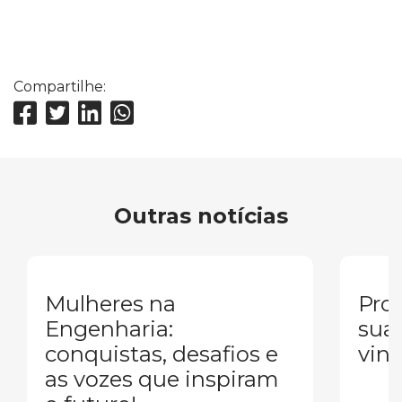
Compartilhe:
Outras notícias
Mulheres na
Pron
Engenharia:
sua
conquistas, desafios e
vind
as vozes que inspiram