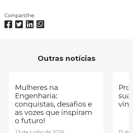
Compartilhe:
Outras notícias
Mulheres na
Pron
Engenharia:
sua
conquistas, desafios e
vind
as vozes que inspiram
o futuro!
23 de junho de 2026
17 de