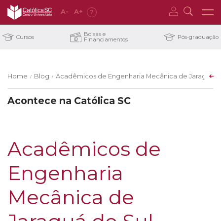
A
-
A
+
?
Bolsas e
Cursos
Pós-graduação
Financiamentos
Home
Blog
Acadêmicos de Engenharia Mecânica de Jaraguá do Su
/
/
Acontece na Católica SC
Acadêmicos de
Engenharia
Mecânica de