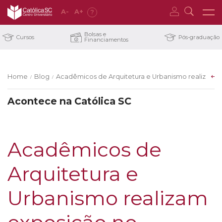
A
-
A
+
?
Bolsas e
Cursos
Pós-graduação
Financiamentos
Home
Blog
Acadêmicos de Arquitetura e Urbanismo realizam 
/
/
Acontece na Católica SC
Acadêmicos de
Arquitetura e
Urbanismo realizam