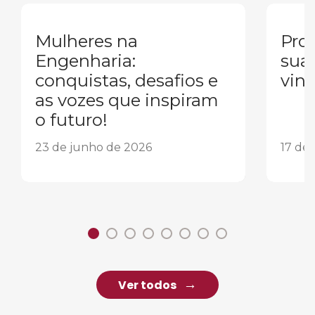
Mulheres na
Pron
Engenharia:
sua
conquistas, desafios e
vind
as vozes que inspiram
o futuro!
23 de junho de 2026
17 de
Ver todos