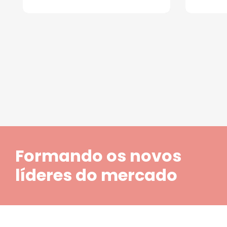
1
2
3
4
5
Formando os novos
líderes do mercado