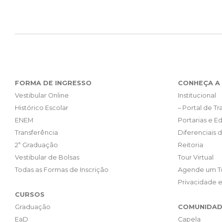
FORMA DE INGRESSO
CONHEÇA A 
Vestibular Online
Institucional
Histórico Escolar
– Portal de T
ENEM
Portarias e Ed
Transferência
Diferenciais 
2ª Graduação
Reitoria
Vestibular de Bolsas
Tour Virtual
Todas as Formas de Inscrição
Agende um T
Privacidade 
CURSOS
Graduação
COMUNIDAD
EaD
Capela