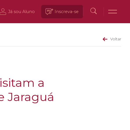
Já sou Aluno
Inscreva-se
Voltar
isitam a
de Jaraguá