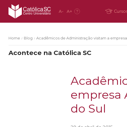
A
-
A
+
?
Curso
Home
Blog
Acadêmicos de Administração visitam a empresa A
/
/
Acontece na Católica SC
Acadêmico
empresa A
do Sul