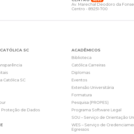
Novo
Av. Marechal Deodoro da Fonse
Centro - 89251-700
CATÓLICA SC
ACADÊMICOS
Biblioteca
ransparência
Católica Carreiras
itais
Diplomas
da Católica SC
Eventos
Extensão Universitária
Formatura
our
Pesquisa (PROPES)
e Proteção de Dados
Programa Software Legal
SOU – Serviço de Orientação Uni
E
WES – Serviço de Credenciame
Egressos