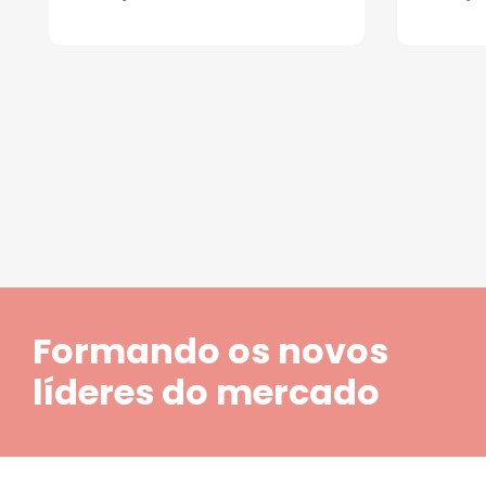
1
2
3
4
5
Formando os novos
líderes do mercado