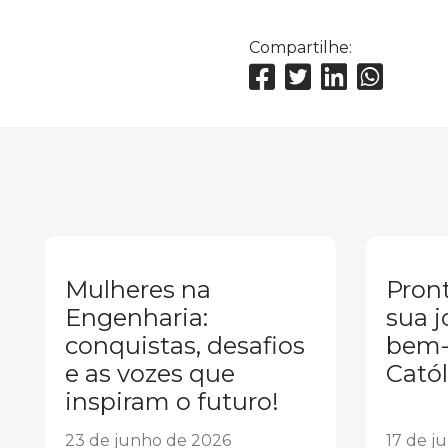
Compartilhe:
Mulheres na
Pront
Engenharia:
sua j
conquistas, desafios
bem-
e as vozes que
Catól
inspiram o futuro!
23 de junho de 2026
17 de j