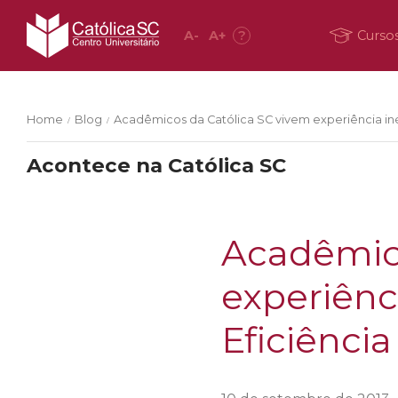
A
-
A
+
?
Curso
Home
Blog
Acadêmicos da Católica SC vivem experiência iné
/
/
Acontece na Católica SC
Acadêmico
experiênc
Eficiênci