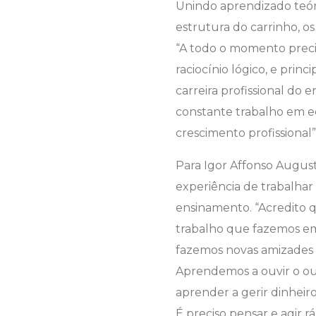
Unindo aprendizado teór
estrutura do carrinho, o
“A todo o momento precis
raciocínio lógico, e pri
carreira profissional do
constante trabalho em equ
crescimento profissional”
Para Igor Affonso August
experiência de trabalhar
ensinamento. “Acredito q
trabalho que fazemos em
fazemos novas amizades q
Aprendemos a ouvir o out
aprender a gerir dinheir
É preciso pensar e agir r