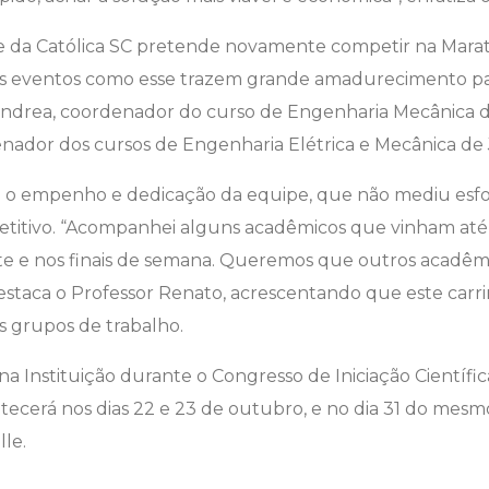
e da Católica SC pretende novamente competir na Marato
pois eventos como esse trazem grande amadurecimento pa
ndrea, coordenador do curso de Engenharia Mecânica d
nador dos cursos de Engenharia Elétrica e Mecânica de J
m o empenho e dedicação da equipe, que não mediu esfo
etitivo. “Acompanhei alguns acadêmicos que vinham até 
oite e nos finais de semana. Queremos que outros acadêm
estaca o Professor Renato, acrescentando que este carrin
s grupos de trabalho.
na Instituição durante o Congresso de Iniciação Científi
ecerá nos dias 22 e 23 de outubro, e no dia 31 do mesm
lle.