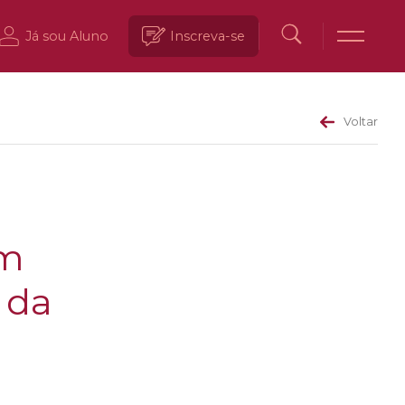
Já sou Aluno
Inscreva-se
Voltar
em
 da