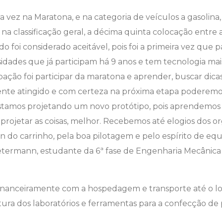
 vez na Maratona, e na categoria de veículos a gasolina,
 na classificação geral, a décima quinta colocação entre 
o foi considerado aceitável, pois foi a primeira vez que 
dades que já participam há 9 anos e tem tecnologia mai
pação foi participar da maratona e aprender, buscar dicas
te atingido e com certeza na próxima etapa poderemos
á estamos projetando um novo protótipo, pois aprendemos
rojetar as coisas, melhor. Recebemos até elogios dos o
gn do carrinho, pela boa pilotagem e pelo espírito de eq
termann, estudante da 6ª fase de Engenharia Mecânica 
 financeiramente com a hospedagem e transporte até o l
tura dos laboratórios e ferramentas para a confecção de 