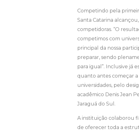
Competindo pela primeira
Santa Catarina alcançou,
competidoras. “O resultad
competimos com universi
principal
da nossa partici
preparar,
sendo plenamen
para igual”. Inclusive j
quanto antes começar a p
universidades, pelo desi
acadêmico Denis Jean Pe
Jaraguá do Sul.
A instituição colaborou
de oferecer toda a estru