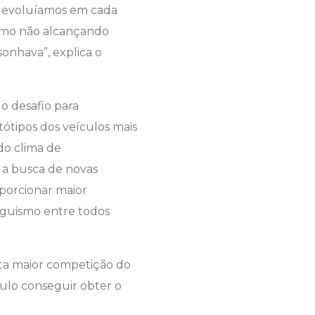
is evoluíamos em cada
esmo não alcançando
sonhava”, explica o
o desafio para
tótipos dos veículos mais
do clima de
e a busca de novas
oporcionar maior
eguismo entre todos
rta maior competição do
ulo conseguir obter o