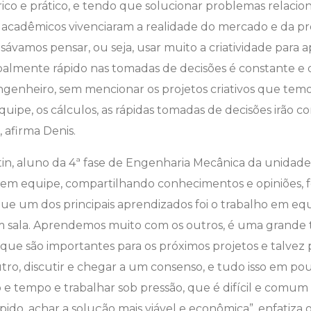
ico e prático, e tendo que solucionar problemas relac
s acadêmicos vivenciaram a realidade do mercado e da pr
ávamos pensar, ou seja, usar muito a criatividade para a
ncipalmente rápido nas tomadas de decisões é constante e
 engenheiro, sem mencionar os projetos criativos que te
ipe, os cálculos, as rápidas tomadas de decisões irão co
, afirma Denis.
in, aluno da 4ª fase de Engenharia Mecânica da unidade d
 em equipe, compartilhando conhecimentos e opiniões, f
ue um dos principais aprendizados foi o trabalho em equ
 sala. Aprendemos muito com os outros, é uma grande 
ue são importantes para os próximos projetos e talvez 
ro, discutir e chegar a um consenso, e tudo isso em po
o e tempo e trabalhar sob pressão, que é difícil e comu
ápido, achar a solução mais viável e econômica”, enfatiza