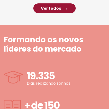
Ver todos
Formando os novos
líderes do mercado
19.335
Dias realizando sonhos
+ de
150