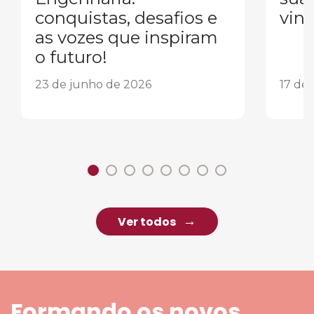
conquistas, desafios e
vind
as vozes que inspiram
o futuro!
23 de junho de 2026
17 de
Ver todos
Formando os novos