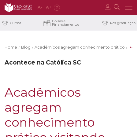
A
-
A
+
?
Bolsas e
Cursos
Pós-graduação
Financiamentos
Home
Blog
Acadêmicos agregam conhecimento prático visitan
/
/
Acontece na Católica SC
Acadêmicos
agregam
conhecimento