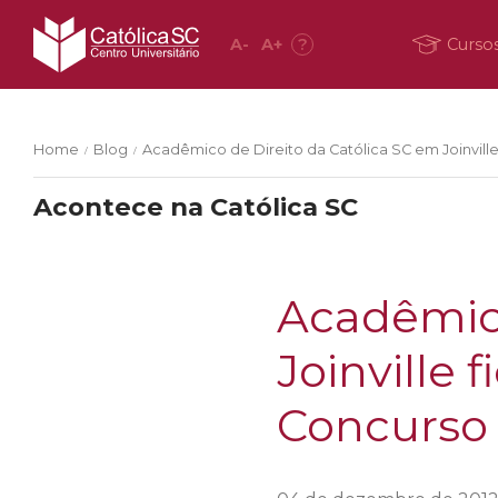
A
-
A
+
?
Curso
Home
Blog
Acadêmico de Direito da Católica SC em Joinvil
/
/
Acontece na Católica SC
Acadêmico
Joinville
Concurso