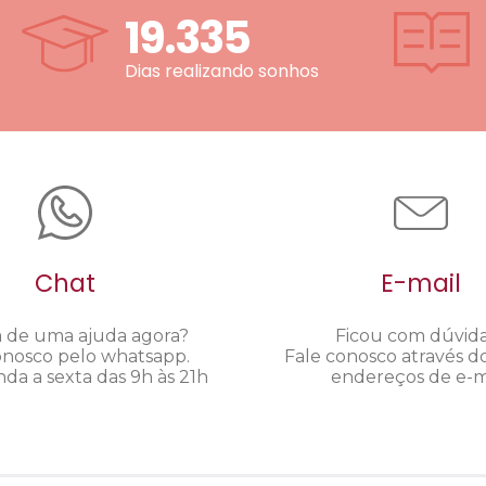
19.335
Dias realizando sonhos
Chat
E-mail
a de uma ajuda agora?
Ficou com dúvid
onosco pelo whatsapp.
Fale conosco através d
da a sexta das 9h às 21h
endereços de e-ma