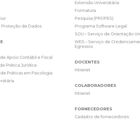
Extensão Universitária
Formatura
our
Pesquisa (PROPES)
e Proteção de Dados
Programa Software Legal
SOU – Serviço de Orientação Uni
E
WES – Serviço de Credenciame
Egressos
de Apoio Contábil e Fiscal
DOCENTES
de Prática Jurídica
Intranet
de Práticas em Psicologia
rsitária
COLABORADORES
Intranet
FORNECEDORES
Cadastro de fornecedores