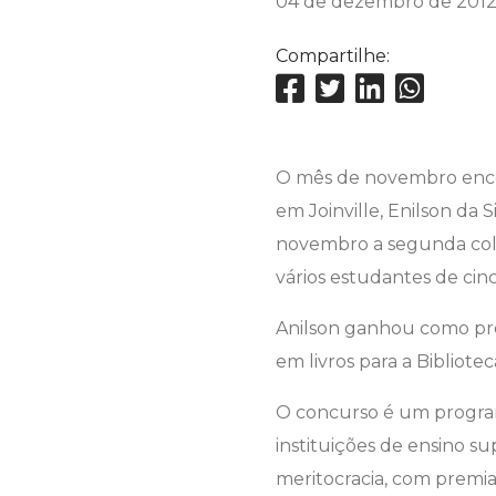
04 de dezembro de 201
Compartilhe:
O mês de novembro encer
em Joinville, Enilson da
novembro a segunda colo
vários estudantes de cinco
Anilson ganhou como pr
em livros para a Bibliotec
O concurso é um program
instituições de ensino sup
meritocracia, com premiaç