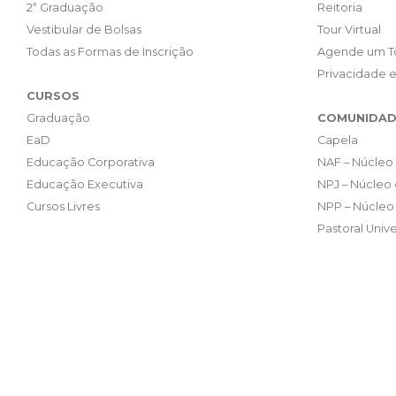
2ª Graduação
Reitoria
Vestibular de Bolsas
Tour Virtual
Todas as Formas de Inscrição
Agende um T
Privacidade 
CURSOS
Graduação
COMUNIDAD
EaD
Capela
Educação Corporativa
NAF – Núcleo 
Educação Executiva
NPJ – Núcleo 
Cursos Livres
NPP – Núcleo 
Pastoral Unive