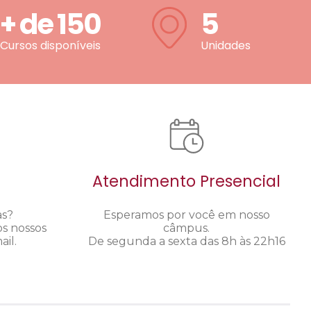
+ de
150
5
Cursos disponíveis
Unidades
Atendimento Presencial
as?
Esperamos por você em nosso
os nossos
câmpus.
il.
De segunda a sexta das 8h às 22h16