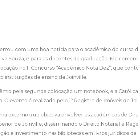
2
rou com uma boa notícia para o acadêmico do curso de 
 Silva Souza, e para os docentes da graduação. Ele come
cação no II Concurso “Acadêmico Nota Dez”, que conto
 instituições de ensino de Joinville.
êmio pela segunda colocação um notebook, e a Católic
a. O evento é realizado pelo 1º Registro de Imóveis de Join
a externo que objetiva envolver os acadêmicos de Direi
erior de Joinville, disseminando o Direito Notarial e Regis
ão e investimento nas bibliotecas em livros jurídicos da 