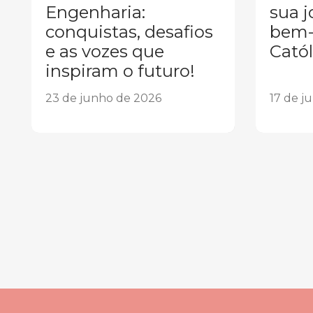
Engenharia:
sua j
conquistas, desafios
bem-
e as vozes que
Catól
inspiram o futuro!
23 de junho de 2026
17 de j
1
2
3
4
5