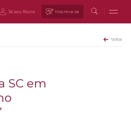
Já sou Aluno
Inscreva-se
Voltar
ca SC em
no
”