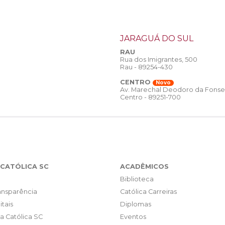
JARAGUÁ DO SUL
RAU
Rua dos Imigrantes, 500
Rau - 89254-430
CENTRO
Novo
Av. Marechal Deodoro da Fonse
Centro - 89251-700
CATÓLICA SC
ACADÊMICOS
Biblioteca
ransparência
Católica Carreiras
itais
Diplomas
da Católica SC
Eventos