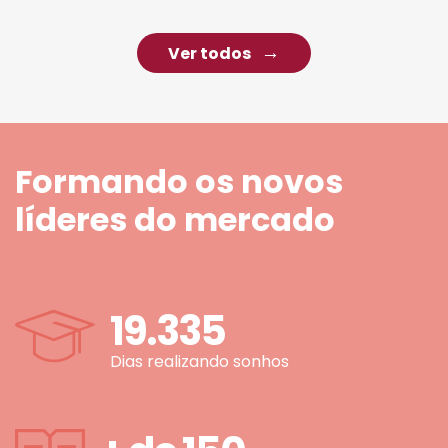
Ver todos
Formando os novos
líderes do mercado
19.335
Dias realizando sonhos