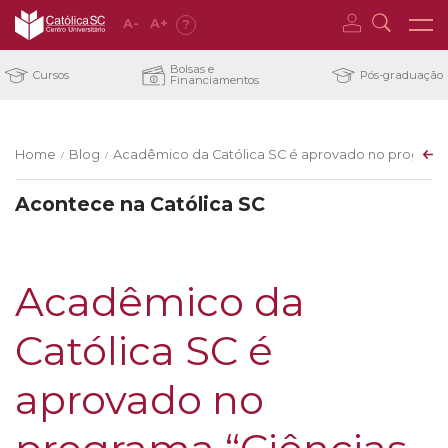
A
-
A
+
?
Bolsas e
Cursos
Pós-graduação
Financiamentos
Home
Blog
Acadêmico da Católica SC é aprovado no programa 
/
/
Acontece na Católica SC
Acadêmico da
Católica SC é
aprovado no