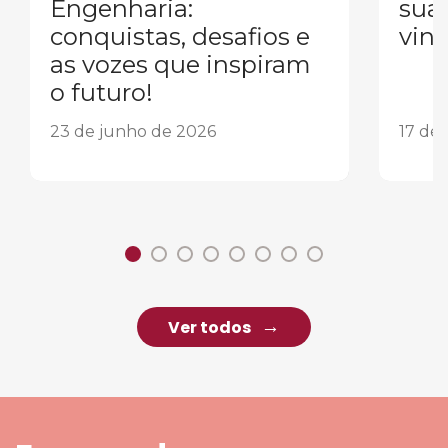
Engenharia:
sua
conquistas, desafios e
vind
as vozes que inspiram
o futuro!
23 de junho de 2026
17 de
Ver todos