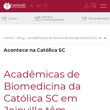
A
-
A
+
?
Bolsas e
Cursos
Pós-graduação
Financiamentos
Home
Blog
Acadêmicas de Biomedicina da Católica SC em Joi
/
/
Acontece na Católica SC
Acadêmicas de
Biomedicina da
Católica SC em