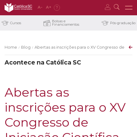
A
-
A
+
?
Bolsas e
Cursos
Pós-graduação
Financiamentos
Home
Blog
Abertas as inscrições para o XV Congresso de Inicia
/
/
Acontece na Católica SC
Abertas as
inscrições para o XV
Congresso de