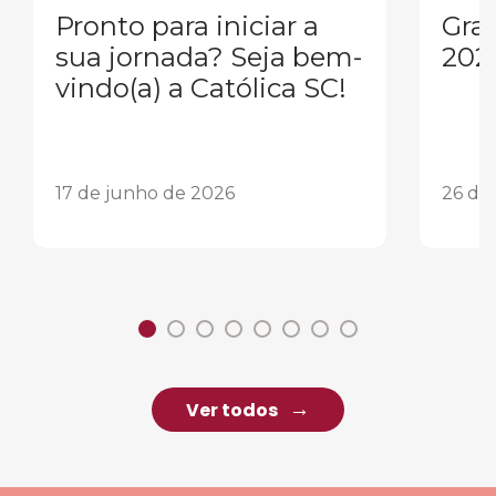
Pronto para iniciar a
Gra
sua jornada? Seja bem-
202
vindo(a) a Católica SC!
17 de junho de 2026
26 de
Ver todos