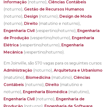
Informação
(noturno),
Ciências Contábeis
(noturno),
Gestão de Recursos Humanos
(noturno),
Design
(noturno),
Design de Moda
(noturno),
Direito
(matutino e noturno),
Engenharia Civil
(vespertino/noturno),
Engenharia
de Produção
(vespertino/noturno),
Engenharia
Elétrica
(vespertino/noturno),
Engenharia
Mecânica
(vespertino/noturno).
Em Joinville, são 570 vagas para os seguintes cursos:
Administração
(noturno),
Arquitetura e Urbanismo
(matutino),
Biomedicina
(matutino),
Ciências
Contábeis
(noturno),
Direito
(matutino e
noturno),
Engenharia Biomédica
(matutino),
Engenharia Civil
(noturno),
Engenharia de
Produção
(noturno),
Engenharia de Software