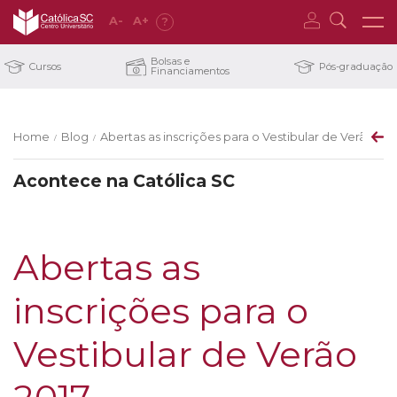
A
-
A
+
?
Bolsas e
Cursos
Pós-graduação
Financiamentos
Home
Blog
Abertas as inscrições para o Vestibular de Verão 201
/
/
Acontece na Católica SC
Abertas as
inscrições para o
Vestibular de Verão