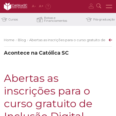
A
-
A
+
?
Bolsas e
Cursos
Pós-graduação
Financiamentos
Home
Blog
Abertas as inscrições para o curso gratuito de Inclus
/
/
Acontece na Católica SC
Abertas as
inscrições para o
curso gratuito de