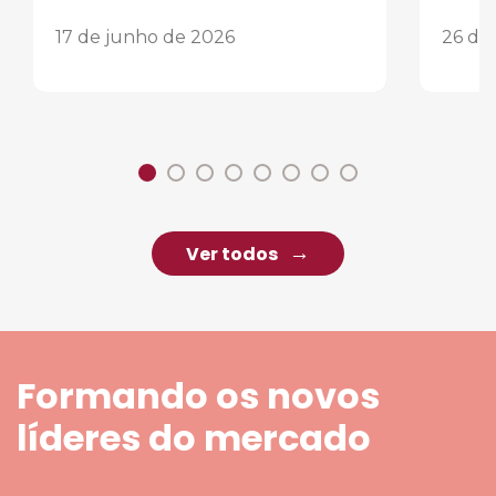
17 de junho de 2026
26 de
Ver todos
Formando os novos
líderes do mercado