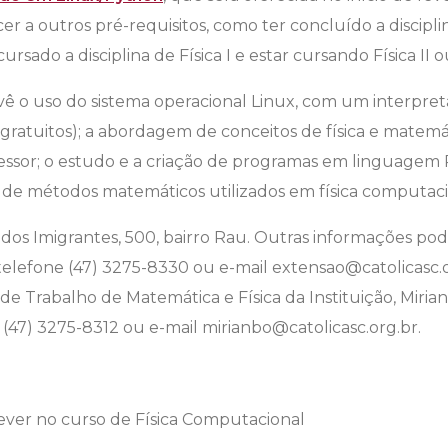
a outros pré-requisitos, como ter concluído a disciplina
ursado a disciplina de Física I e estar cursando Física II ou 
vê o uso do sistema operacional Linux, com um interpre
gratuitos); a abordagem de conceitos de física e matemát
fessor; o estudo e a criação de programas em linguagem
o de métodos matemáticos utilizados em física computaci
a dos Imigrantes, 500, bairro Rau. Outras informações po
telefone (47) 3275-8330 ou e-mail extensao@catolicasc.
 Trabalho de Matemática e Física da Instituição, Miria
 (47) 3275-8312 ou e-mail mirianbo@catolicasc.org.br.
rever no curso de Física Computacional