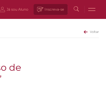
Já sou Aluno
Inscreva-se
Voltar
so de
”