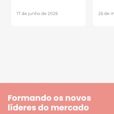
17 de junho de 2026
26 de m
1
2
3
4
5
Formando os novos
líderes do mercado