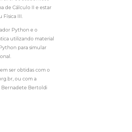
 de Cálculo II e estar
Física III.
tador Python e o
ica utilizando material
 Python para simular
onal.
dem ser obtidas com o
org.br, ou com a
n Bernadete Bertoldi