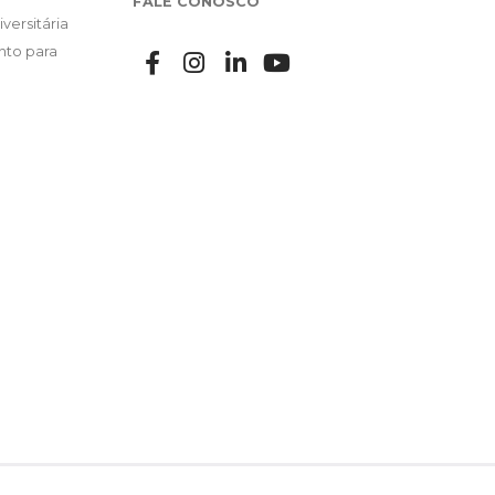
FALE CONOSCO
versitária
nto para