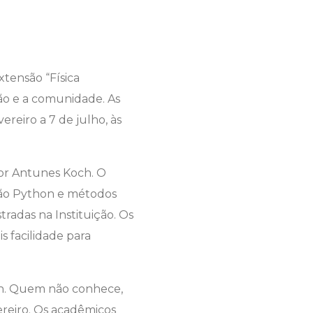
xtensão “Física
ção e a comunidade. As
vereiro a 7 de julho, às
ior Antunes Koch. O
ção Python e métodos
tradas na Instituição. Os
 facilidade para
on. Quem não conhece,
vereiro. Os acadêmicos