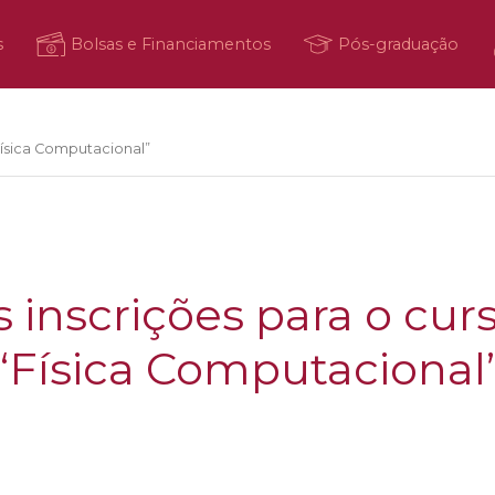
s
Bolsas e Financiamentos
Pós-graduação
Física Computacional”
s inscrições para o cur
“Física Computacional