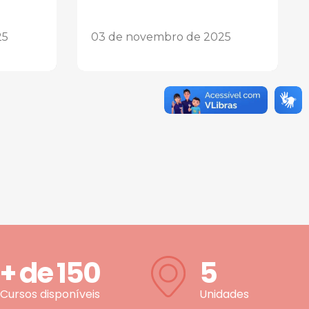
25
03 de novembro de 2025
+ de
150
5
Cursos disponíveis
Unidades