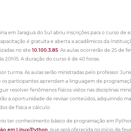
ina em Jaraguá do Sul abriu inscrições para o curso de e
apacitação é gratuita e aberta a acadêmicos da Institui
izadas no site
10.100.3.85
. As aulas ocorrerão de 25 de fe
 às 20h15. A duração do curso é de 40 horas.
por turma. As aulas serão ministradas pelo professor Jun
 que os participantes aprendam a linguagem de programa
ir resolver fenômenos físicos vistos nas disciplinas minis
ão a oportunidade de revisar conteúdos, adquirindo mais
 de física e cálculo.
ssário ter conhecimento básico de programação em Pyth
ão em Linux/Python
, que será oferecida no início de fe