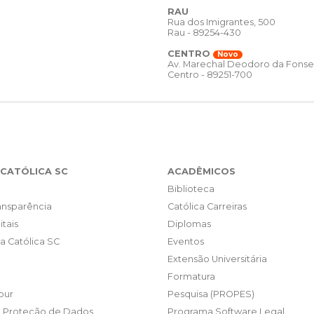
RAU
Rua dos Imigrantes, 500
Rau - 89254-430
CENTRO
Novo
Av. Marechal Deodoro da Fonse
Centro - 89251-700
CATÓLICA SC
ACADÊMICOS
Biblioteca
ransparência
Católica Carreiras
itais
Diplomas
da Católica SC
Eventos
Extensão Universitária
Formatura
our
Pesquisa (PROPES)
e Proteção de Dados
Programa Software Legal