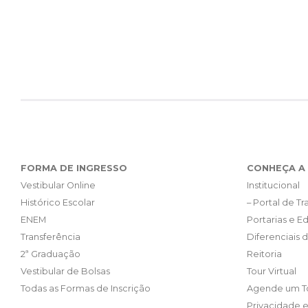
FORMA DE INGRESSO
CONHEÇA A 
Vestibular Online
Institucional
Histórico Escolar
– Portal de T
ENEM
Portarias e Ed
Transferência
Diferenciais 
2ª Graduação
Reitoria
Vestibular de Bolsas
Tour Virtual
Todas as Formas de Inscrição
Agende um T
Privacidade 