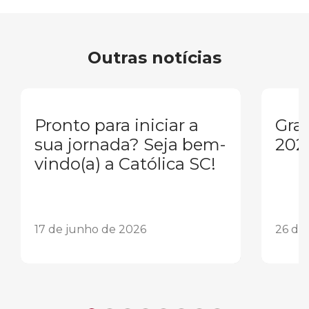
Outras notícias
Pronto para iniciar a
Gra
sua jornada? Seja bem-
202
vindo(a) a Católica SC!
17 de junho de 2026
26 de