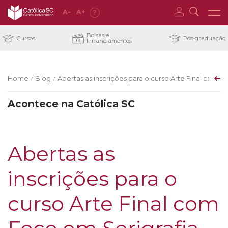
A
-
A
+
?
Bolsas e
Cursos
Pós-graduação
Financiamentos
Home
Blog
Abertas as inscrições para o curso Arte Final com F
/
/
Acontece na Católica SC
Abertas as
inscrições para o
curso Arte Final com