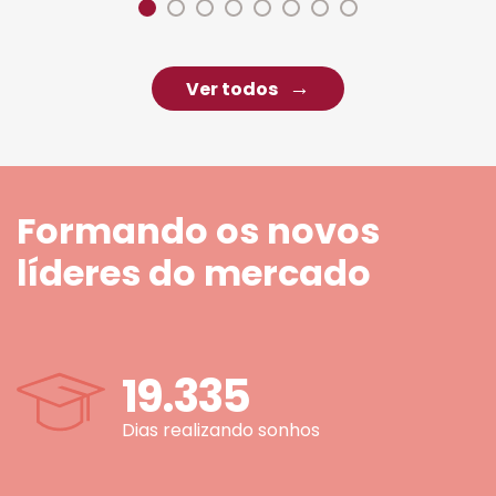
Ver todos
Formando os novos
líderes do mercado
19.335
Dias realizando sonhos