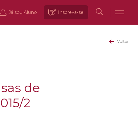
Já sou Aluno
Inscreva-se
Voltar
lsas de
015/2