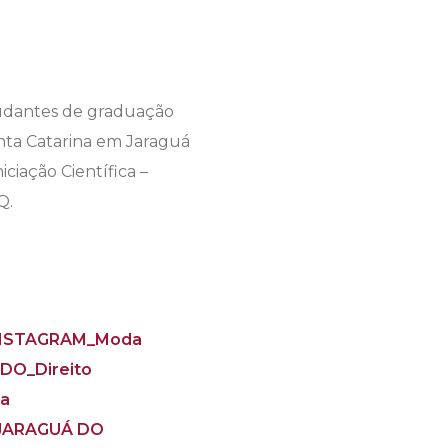
studantes de graduação
Santa Catarina em Jaraguá
ciação Científica –
Q.
 INSTAGRAM_Moda
DO_Direito
ca
 JARAGUÁ DO