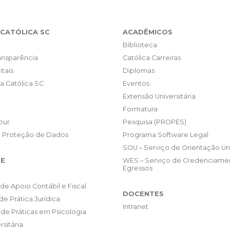
CATÓLICA SC
ACADÊMICOS
Biblioteca
ransparência
Católica Carreiras
itais
Diplomas
da Católica SC
Eventos
Extensão Universitária
Formatura
our
Pesquisa (PROPES)
e Proteção de Dados
Programa Software Legal
SOU – Serviço de Orientação Uni
E
WES – Serviço de Credenciame
Egressos
de Apoio Contábil e Fiscal
DOCENTES
de Prática Jurídica
Intranet
de Práticas em Psicologia
rsitária