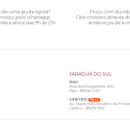
a de uma ajuda agora?
Ficou com dúvid
onosco pelo whatsapp.
Fale conosco através d
da a sexta das 9h às 21h
endereços de e-ma
JARAGUÁ DO SUL
RAU
Rua dos Imigrantes, 500
Rau - 89254-430
CENTRO
Novo
Av. Marechal Deodoro da Fonse
Centro - 89251-700