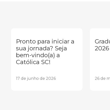
Pronto para iniciar a
Grad
sua jornada? Seja
2026
bem-vindo(a) a
Católica SC!
17 de junho de 2026
26 de m
1
2
3
4
5