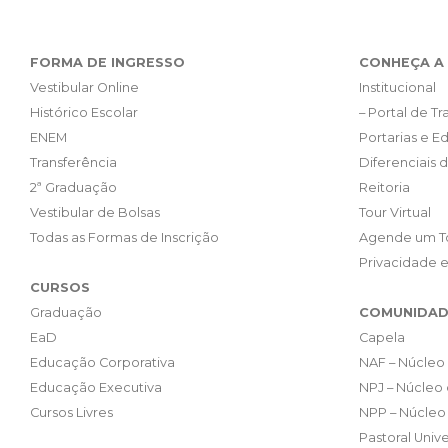
FORMA DE INGRESSO
CONHEÇA A 
Vestibular Online
Institucional
Histórico Escolar
– Portal de T
ENEM
Portarias e Ed
Transferência
Diferenciais 
2ª Graduação
Reitoria
Vestibular de Bolsas
Tour Virtual
Todas as Formas de Inscrição
Agende um T
Privacidade 
CURSOS
Graduação
COMUNIDAD
EaD
Capela
Educação Corporativa
NAF – Núcleo 
Educação Executiva
NPJ – Núcleo 
Cursos Livres
NPP – Núcleo 
Pastoral Unive