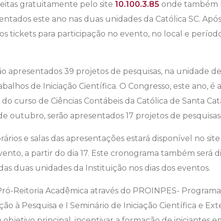
feitas gratuitamente pelo site
10.100.3.85
onde também h
entados este ano nas duas unidades da Católica SC. Após 
 os tickets para participação no evento, no local e perío
erão apresentados 39 projetos de pesquisas, na unidade d
balhos de Iniciação Científica. O Congresso, este ano, é 
do curso de Ciências Contábeis da Católica de Santa Cat
1 de outubro, serão apresentados 17 projetos de pesquisas
rios e salas das apresentações estará disponível no site
ento, a partir do dia 17. Este cronograma também será d
as duas unidades da Instituição nos dias dos eventos.
Pró-Reitoria Acadêmica através do PROINPES- Programa d
ação à Pesquisa e I Seminário de Iniciação Científica e Ex
bjetivo principal, incentivar a formação de iniciantes e