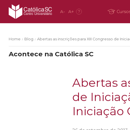
A
-
A
+
?
Curso
Home
Blog
Abertas as inscrições para XIII Congresso de Inici
/
/
Acontece na Católica SC
Abertas as
de Iniciaç
Iniciação 