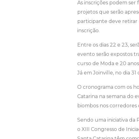
As inscrições podem ser 
projetos que serão apres
participante deve retirar
inscrição.
Entre os dias 22 e 23, s
evento serão expostos tra
curso de Moda e 20 anos 
Já em Joinville, no dia 3
O cronograma com os horá
Catarina na semana do ev
biombos nos corredores d
Sendo uma iniciativa da 
o XIII Congresso de Inici
Santa Catarina têm como o