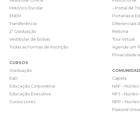
Vestibular Online
Institucional
Histórico Escolar
– Portal de T
ENEM
Portarias e Ed
Transferência
Diferenciais 
2ª Graduação
Reitoria
Vestibular de Bolsas
Tour Virtual
Todas as Formas de Inscrição
Agende um T
Privacidade 
CURSOS
Graduação
COMUNIDAD
EaD
Capela
Educação Corporativa
NAF – Núcleo 
Educação Executiva
NPJ – Núcleo 
Cursos Livres
NPP – Núcleo 
Pastoral Unive