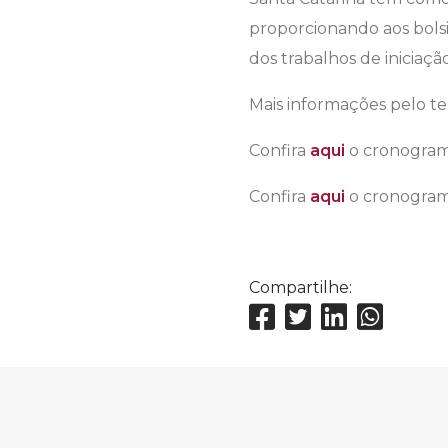
proporcionando aos bolsi
dos trabalhos de iniciaçã
Mais informações pelo t
Confira
aqui
o cronogram
Confira
aqui
o cronogram
Compartilhe: