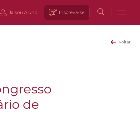
Já sou Aluno
Inscreva-se
Voltar
Congresso
ário de