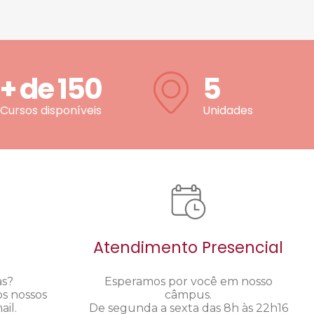
+ de
150
5
Cursos disponíveis
Unidades
Atendimento Presencial
as?
Esperamos por você em nosso
os nossos
câmpus.
il.
De segunda a sexta das 8h às 22h16