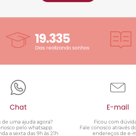
19.335
Dias realizando sonhos
Chat
E-mail
a de uma ajuda agora?
Ficou com dúvid
onosco pelo whatsapp.
Fale conosco através d
da a sexta das 9h às 21h
endereços de e-ma