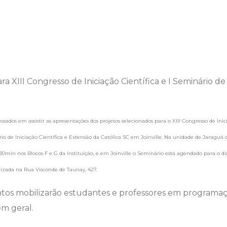
ressados em assistir as apresentações dos projetos selecionados para o XIII Congresso de Inic
o de Iniciação Científica e Extensão da Católica SC em Joinville. Na unidade de Jaraguá d
0min nos Blocos F e G da Instituição, e em Joinville o Seminário está agendado para o di
lizada na Rua Visconde de Taunay, 427.
ntos mobilizarão estudantes e professores em program
m geral.