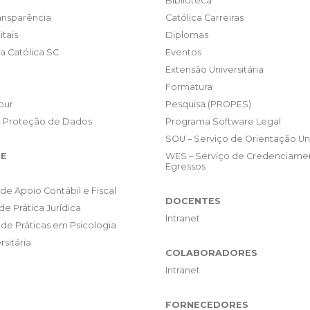
Biblioteca
ransparência
Católica Carreiras
itais
Diplomas
da Católica SC
Eventos
Extensão Universitária
Formatura
our
Pesquisa (PROPES)
e Proteção de Dados
Programa Software Legal
SOU – Serviço de Orientação Uni
E
WES – Serviço de Credenciame
Egressos
de Apoio Contábil e Fiscal
DOCENTES
de Prática Jurídica
Intranet
de Práticas em Psicologia
rsitária
COLABORADORES
Intranet
FORNECEDORES