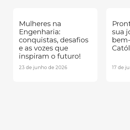
Mulheres na
Pront
Engenharia:
sua j
conquistas, desafios
bem-
e as vozes que
Catól
inspiram o futuro!
23 de junho de 2026
17 de j
1
2
3
4
5