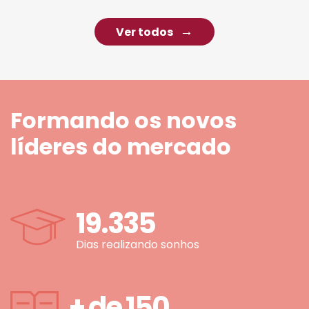
Ver todos
Formando os novos
líderes do mercado
19.335
Dias realizando sonhos
+ de
150