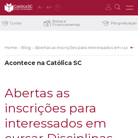
A
-
A
+
?
Bolsas e
Cursos
Pós-graduação
Financiamentos
Home
Blog
Abertas as inscrições para interessados em cursar Di
/
/
Acontece na Católica SC
Abertas as
inscrições para
interessados em