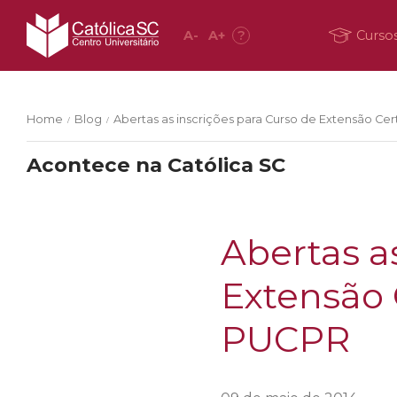
A
-
A
+
?
Curso
Home
Blog
Abertas as inscrições para Curso de Extensão Cer
/
/
Acontece na Católica SC
Abertas a
Extensão 
PUCPR