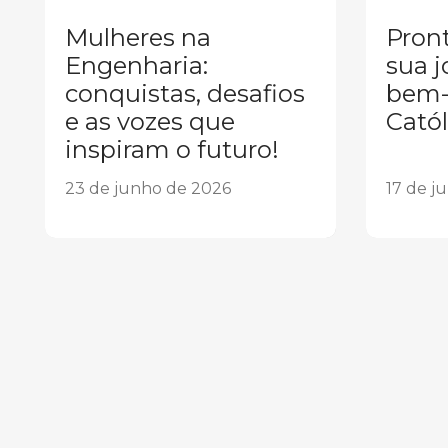
Mulheres na
Pront
Engenharia:
sua j
conquistas, desafios
bem-
e as vozes que
Catól
inspiram o futuro!
23 de junho de 2026
17 de j
1
2
3
4
5