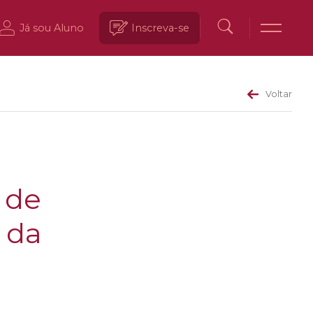
Já sou Aluno
Inscreva-se
Voltar
 de
 da