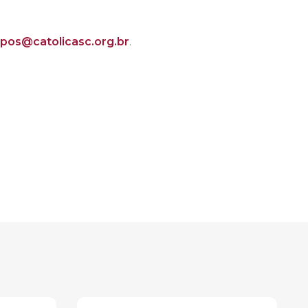
pos@catolicasc.org.br
.