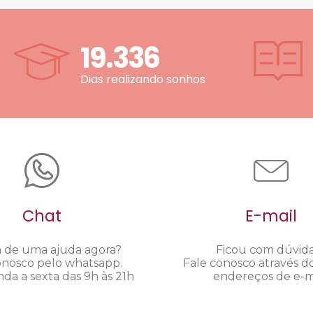
19.336
Dias realizando sonhos
Chat
E-mail
a de uma ajuda agora?
Ficou com dúvid
onosco pelo whatsapp.
Fale conosco através d
da a sexta das 9h às 21h
endereços de e-ma