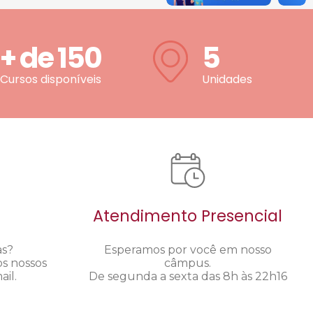
+ de
150
5
Cursos disponíveis
Unidades
Atendimento Presencial
as?
Esperamos por você em nosso
os nossos
câmpus.
il.
De segunda a sexta das 8h às 22h16