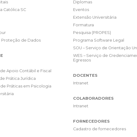
itais
Diplomas
da Católica SC
Eventos
Extensão Universitária
Formatura
our
Pesquisa (PROPES)
e Proteção de Dados
Programa Software Legal
SOU – Serviço de Orientação Uni
E
WES – Serviço de Credenciame
Egressos
de Apoio Contábil e Fiscal
DOCENTES
de Prática Jurídica
Intranet
de Práticas em Psicologia
rsitária
COLABORADORES
Intranet
FORNECEDORES
Cadastro de fornecedores