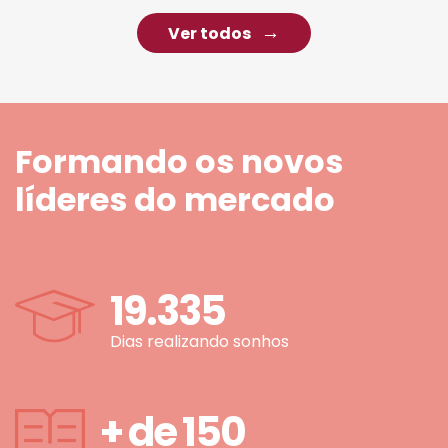
Ver todos
Formando os novos
líderes do mercado
19.335
Dias realizando sonhos
+ de
150