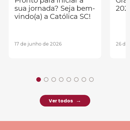
Pronto para iniciar a
Gra
sua jornada? Seja bem-
202
vindo(a) a Católica SC!
17 de junho de 2026
26 de
Ver todos