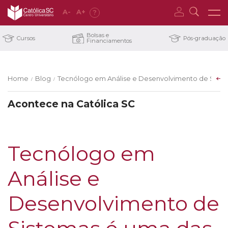
A
-
A
+
?
Bolsas e
Cursos
Pós-graduação
Financiamentos
Home
Blog
Tecnólogo em Análise e Desenvolvimento de Siste
/
/
Acontece na Católica SC
Tecnólogo em
Análise e
Desenvolvimento de